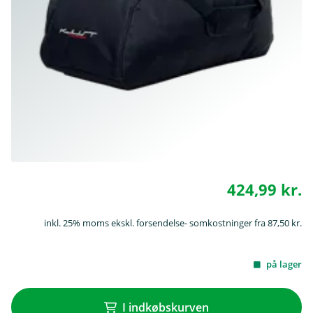
424,99 kr.
inkl. 25% moms ekskl. forsendelse- somkostninger fra 87,50 kr.
på lager
I indkøbskurven