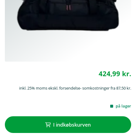
424,99 kr.
inkl. 25% moms ekskl. forsendelse- somkostninger fra 87,50 kr.
på lager
I indkøbskurven