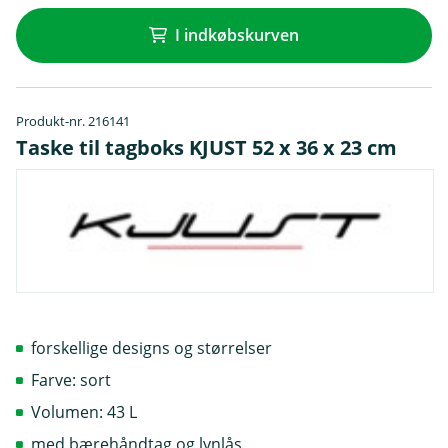
I indkøbskurven
Produkt-nr. 216141
Taske til tagboks KJUST 52 x 36 x 23 cm
forskellige designs og størrelser
Farve: sort
Volumen: 43 L
med bærehåndtag og lynlås