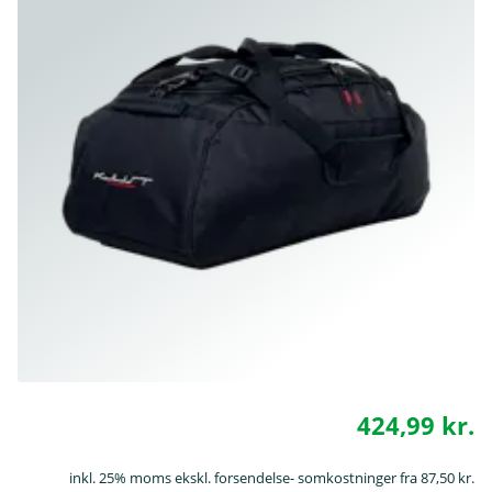
424,99 kr.
inkl. 25% moms ekskl. forsendelse- somkostninger fra 87,50 kr.