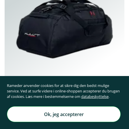
Rameder anvender cookies for at sikre dig den bedst mulige
service. Ved at surfe videre i online-shoppen accepterer du brugen
af cookies. Læs mere i bestemmelserne om
databeskyttelse
.
448,99 kr.
inkl. 25% moms ekskl. forsendelse- somkostninger fra 87,50 kr.
Ok, jeg accepterer